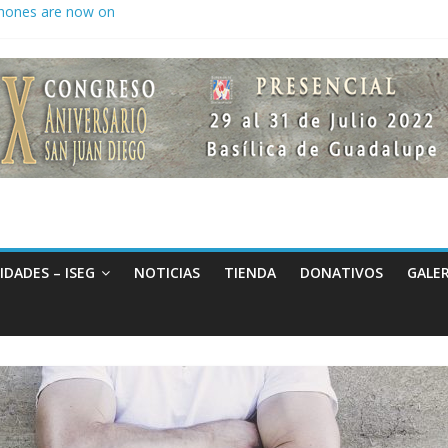
hones are now on
to keep secrets?
 the world
IDADES – ISEG
NOTICIAS
TIENDA
DONATIVOS
GALER