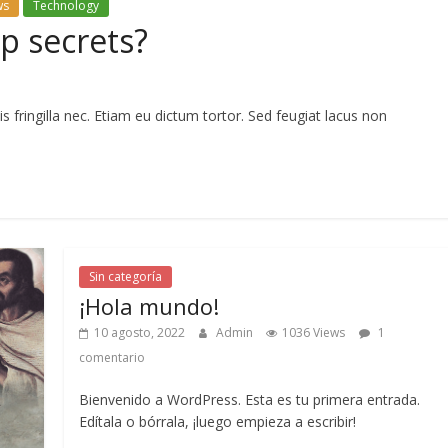
ws
Technology
p secrets?
 fringilla nec. Etiam eu dictum tortor. Sed feugiat lacus non
Sin categoría
¡Hola mundo!
10 agosto, 2022
Admin
1036 Views
1
comentario
Bienvenido a WordPress. Esta es tu primera entrada.
Edítala o bórrala, ¡luego empieza a escribir!