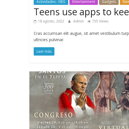
Actividades - ISEG
Entertainment
Gadgets
Ne
Teens use apps to kee
18 agosto, 2022
Admin
755 Views
Cras accumsan elit augue, sit amet vestibulum turpis
ultricies pulvinar.
Leer más