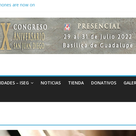
hones are now on
to keep secrets?
 the world
IDADES – ISEG
NOTICIAS
TIENDA
DONATIVOS
GALER