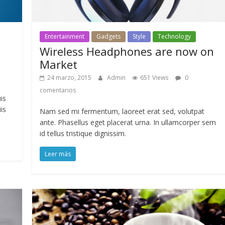
Entertainment
Gadgets
Style
Technology
Wireless Headphones are now on
Market
24 marzo, 2015
Admin
651 Views
0
comentarios
is
is
Nam sed mi fermentum, laoreet erat sed, volutpat
ante. Phasellus eget placerat urna. In ullamcorper sem
id tellus tristique dignissim.
Leer más