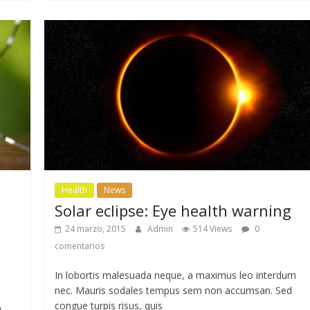
Health
News
Solar eclipse: Eye health warning
24 marzo, 2015
Admin
514 Views
0
comentarios
In lobortis malesuada neque, a maximus leo interdum
nec. Mauris sodales tempus sem non accumsan. Sed
congue turpis risus, quis
.