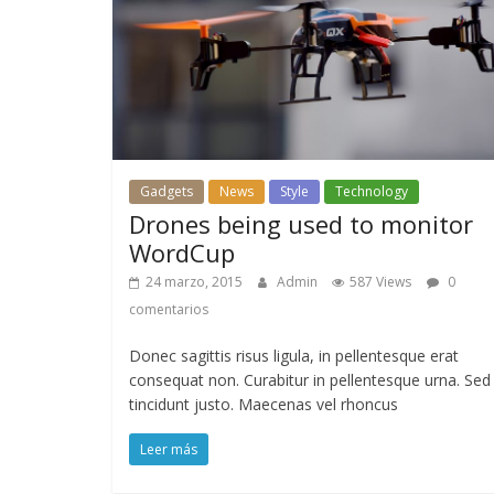
Gadgets
News
Style
Technology
Drones being used to monitor
WordCup
24 marzo, 2015
Admin
587 Views
0
comentarios
Donec sagittis risus ligula, in pellentesque erat
consequat non. Curabitur in pellentesque urna. Sed
tincidunt justo. Maecenas vel rhoncus
Leer más