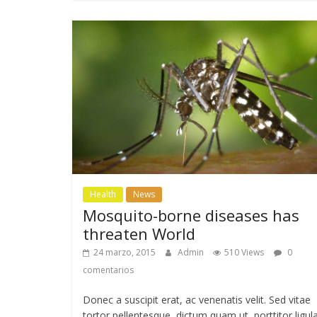
Health
News
Mosquito-borne diseases has
threaten World
24 marzo, 2015
Admin
510 Views
0
comentarios
Donec a suscipit erat, ac venenatis velit. Sed vitae
tortor pellentesque, dictum quam ut, porttitor ligula