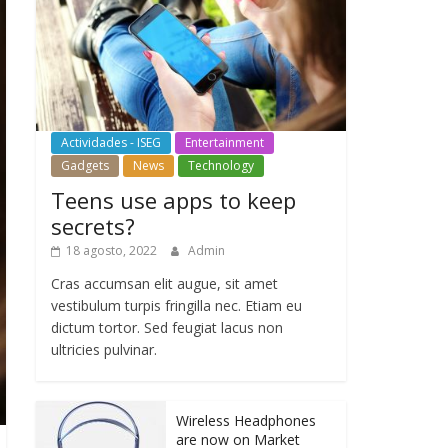
Actividades - ISEG
Entertainment
Gadgets
News
Technology
Teens use apps to keep
secrets?
18 agosto, 2022
Admin
Cras accumsan elit augue, sit amet
vestibulum turpis fringilla nec. Etiam eu
dictum tortor. Sed feugiat lacus non
ultricies pulvinar.
Wireless Headphones
are now on Market