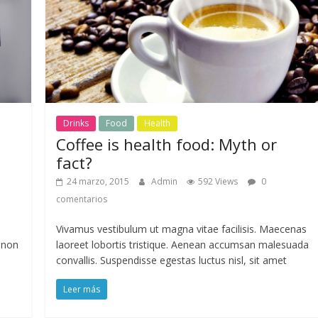
Drinks
Food
Health
Coffee is health food: Myth or
fact?
24 marzo, 2015
Admin
592 Views
0
comentarios
Vivamus vestibulum ut magna vitae facilisis. Maecenas
 non
laoreet lobortis tristique. Aenean accumsan malesuada
convallis. Suspendisse egestas luctus nisl, sit amet
Leer más