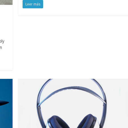
Leer más
ply
in