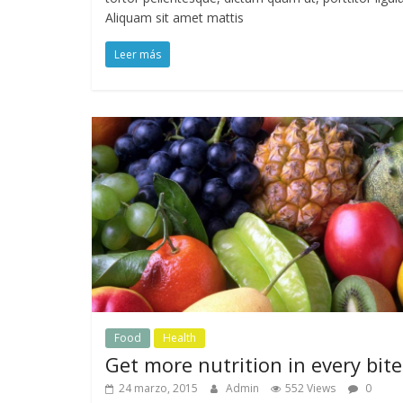
Aliquam sit amet mattis
Leer más
Food
Health
Get more nutrition in every bite
24 marzo, 2015
Admin
552 Views
0