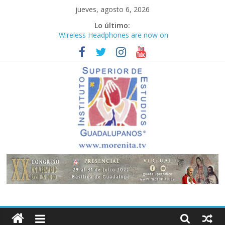
Saltar
jueves, agosto 6, 2026
al
Lo último:
contenido
Wireless Headphones are now on
Market
Teens use apps to keep secrets?
Congreso
¡Hola mundo!
Fastest plane in the world
Instituto
Superior
de