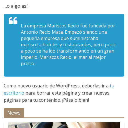
…o algo así:
La empresa Mariscos Recio fue fundada por
Antonio Recio Mata. Empezó siendo una
pequeña empresa que suministraba
marisco a hoteles y restaurantes, pero poco
a poco se ha ido transformando en un gran
imperio. Mariscos Recio, el mar al mejor
precio.
Como nuevo usuario de WordPress, deberías ir a
tu
escritorio
para borrar esta página y crear nuevas
páginas para tu contenido. ¡Pásalo bien!
News