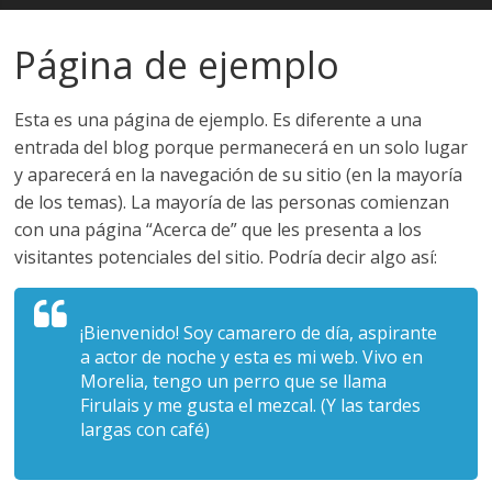
Estudios
Página de ejemplo
Guadalupanos
Esta es una página de ejemplo. Es diferente a una
entrada del blog porque permanecerá en un solo lugar
Otro
y aparecerá en la navegación de su sitio (en la mayoría
sitio
de los temas). La mayoría de las personas comienzan
realizado
con una página “Acerca de” que les presenta a los
con
visitantes potenciales del sitio. Podría decir algo así:
WordPress
¡Bienvenido! Soy camarero de día, aspirante
a actor de noche y esta es mi web. Vivo en
Morelia, tengo un perro que se llama
Firulais y me gusta el mezcal. (Y las tardes
largas con café)